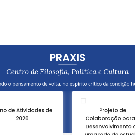
PRAXIS
Centro de Filosofia, Política e Cultura
do o pensamento de volta, no espírito crítico da condição 
Projeto de
Retórica, Literatur
olaboração para o
Cultura – José Antó
esenvolvimento de
Domingues e Jos
ma rede de estudos
Gomes Pinto (Eds