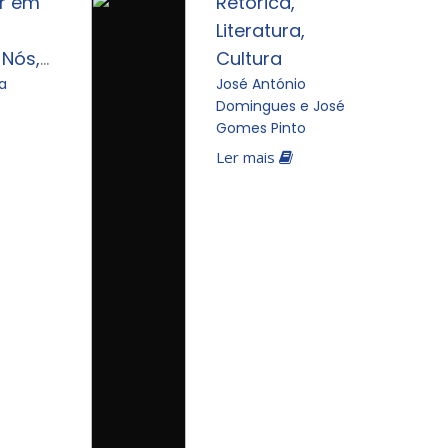
er em
Retórica,
Literatura,
Nós,
Cultura
s e as
a
José António
Domingues e José
Gomes Pinto
Ler mais