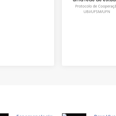
nternacional sobre
rotocolo de Cooperação
UBI/UFSM/UFN
Michel Henry