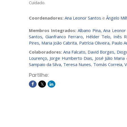
Cuidado.
Coordenadores:
Ana Leonor Santos
e
Ângelo Mil
Membros Integrados:
Albano Pina,
Ana Leonor
Santos,
Gianfranco Ferraro,
Hélder Telo
,
Inês R
Pires,
Maria João Cabrita
,
Patrícia Oliveira,
Paulo A
Colaboradores:
Ana Falcato,
David Borges,
Diogo
Lourenço,
Jorge Humberto Dias
,
José Júlio Maria
Sampaio da Silva,
Teresa Nunes
,
Tomás Correia,
V
Partilhe: