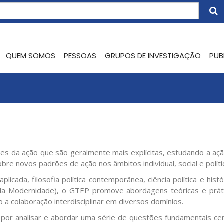
QUEM SOMOS
PESSOAS
GRUPOS DE INVESTIGAÇÃO
PUB
 da ação que são geralmente mais explícitas, estudando a ação é
e novos padrões de ação nos âmbitos individual, social e políti
plicada, filosofia política contemporânea, ciência política e hi
da Modernidade), o GTEP promove abordagens teóricas e práticas
a colaboração interdisciplinar em diversos domínios.
 por analisar e abordar uma série de questões fundamentais cen