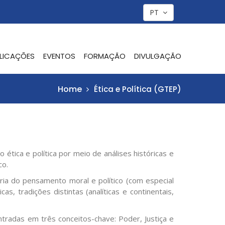
PT
LICAÇÕES
EVENTOS
FORMAÇÃO
DIVULGAÇÃO
Home
Ética e Política (GTEP)
tica e política por meio de análises históricas e
co.
stória do pensamento moral e político (com especial
, tradições distintas (analíticas e continentais,
tradas em três conceitos-chave: Poder, Justiça e