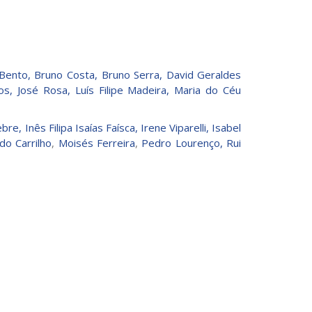
 Bento
,
Bruno Costa
,
Bruno Serra,
David Geraldes
os
,
José Rosa
,
Luís Filipe Madeira
,
Maria do Céu
ebre,
Inês Filipa Isaías Faísca,
Irene Viparelli,
Isabel
do Carrilho
,
Moisés Ferreira
,
Pedro Lourenço,
Rui