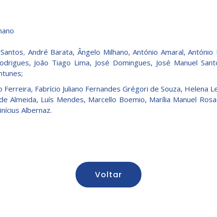
hano
 Santos
,
André Barata,
Ângelo Milhano,
António Amaral
,
António
odrigues
,
João Tiago Lima
,
José Domingues
,
José Manuel Sant
ntunes;
 Ferreira,
Fabrício Juliano Fernandes
Grégori de Souza
,
Helena L
 de Almeida,
Luís Mendes,
Marcello Boemio,
Marília Manuel Rosa
inícius Albernaz.
Voltar