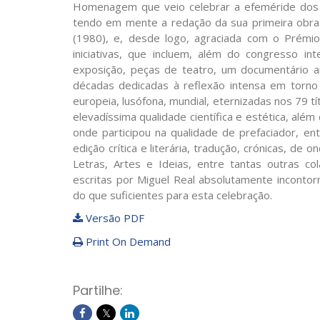
Homenagem que veio celebrar a efeméride dos 40
tendo em mente a redação da sua primeira obra 
(1980), e, desde logo, agraciada com o Prémi
iniciativas, que incluem, além do congresso int
exposição, peças de teatro, um documentário ar
décadas dedicadas à reflexão intensa em torno 
europeia, lusófona, mundial, eternizadas nos 79 t
elevadíssima qualidade científica e estética, alé
onde participou na qualidade de prefaciador, en
edição crítica e literária, tradução, crónicas, d
Letras, Artes e Ideias, entre tantas outras c
escritas por Miguel Real absolutamente incontor
do que suficientes para esta celebração.
Versão PDF
Print On Demand
Partilhe: