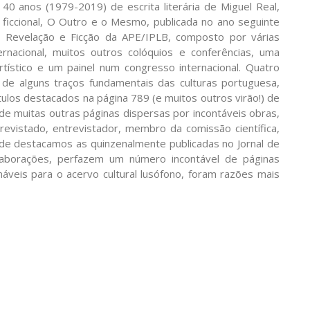
 anos (1979-2019) de escrita literária de Miguel Real,
ficcional, O Outro e o Mesmo, publicada no ano seguinte
o Revelação e Ficção da APE/IPLB, composto por várias
ernacional, muitos outros colóquios e conferências, uma
tístico e um painel num congresso internacional. Quatro
de alguns traços fundamentais das culturas portuguesa,
ítulos destacados na página 789 (e muitos outros virão!) de
m de muitas outras páginas dispersas por incontáveis obras,
trevistado, entrevistador, membro da comissão científica,
e onde destacamos as quinzenalmente publicadas no Jornal de
olaborações, perfazem um número incontável de páginas
náveis para o acervo cultural lusófono, foram razões mais