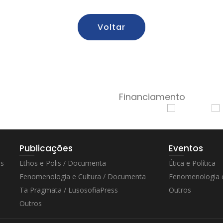
Voltar
Financiamento
Publicações
Eventos
os
Ethos e Polis / Documenta
Ética e Política
Fenomenologia e Cultura / Documenta
Fenomenologia e
Ta Pragmata / LusosofiaPress
Outros
Outros